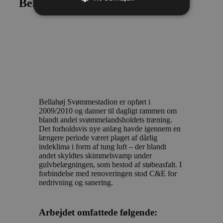
Bellahøj Svømmestadion
Bellahøj Svømmestadion er opført i
2009/2010 og danner til dagligt rammen om
blandt andet svømmelandsholdets træning.
Det forholdsvis nye anlæg havde igennem en
længere periode været plaget af dårlig
indeklima i form af tung luft – der blandt
andet skyldtes skimmelsvamp under
gulvbelægningen, som bestod af støbeasfalt. I
forbindelse med renoveringen stod C&E for
nedrivning og sanering.
Arbejdet omfattede følgende: