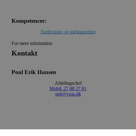
Kompetencer:
Nedrivning og miljøsanering
For mere information
Kontakt
Poul Erik Hansen
Afdelingschef
Mobil: 27 88 27 81
peh@ceas.dk