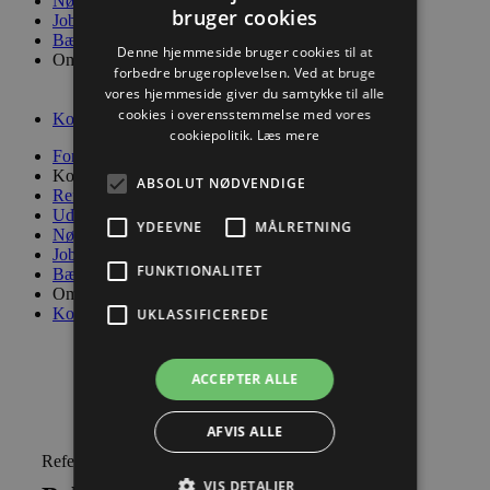
Nøglepersoner
bruger cookies
Job
Bæredygtighed
Denne hjemmeside bruger cookies til at
Om os
forbedre brugeroplevelsen. Ved at bruge
Firmaprofil
vores hjemmeside giver du samtykke til alle
Kvalitet, miljø og arbejdsmiljø
cookies i overensstemmelse med vores
Kontakt os
cookiepolitik.
Læs mere
Forside
Kompetencer
ABSOLUT NØDVENDIGE
Referencer
Udbudsmateriale
YDEEVNE
MÅLRETNING
Nøglepersoner
Job
FUNKTIONALITET
Bæredygtighed
Om os
Kontakt os
UKLASSIFICEREDE
ACCEPTER ALLE
AFVIS ALLE
Reference:
VIS DETALJER