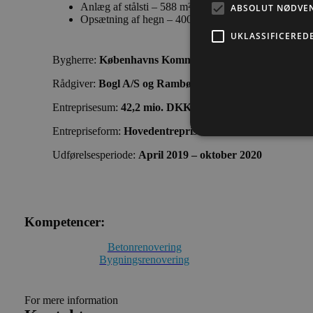
Anlæg af stålsti – 588 m²
ABSOLUT NØDVE
Opsætning af hegn – 400 lbm
UKLASSIFICERED
Bygherre:
Københavns Kommune Teknik- og Miljøforva
Rådgiver:
Bogl A/S og Rambøll
Entreprisesum:
42,2 mio. DKK
Entrepriseform:
Hovedentreprise
Udførelsesperiode:
April 2019 – oktober 2020
Kompetencer:
Betonrenovering
Bygningsrenovering
For mere information