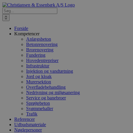
Skip
to
Søg
content
efter:
Forside
Kompetencer
Anlægsbeton
Betonrenovering
Brorenovering
Fundering
Hovedentrepriser
Infrastruktur
Injektion og vandtætning
Jord og kloak
Murersektion
Overfladebehandling
Nedrivning og miljøsanering
Service og banebroer
Sprøjtebeton
Svømmehaller
Trafik
Referencer
Udbudsmateriale
Nøglepersoner