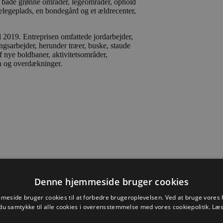
 både grønne områder, legeområder, ophold
gelegeplads, en bondegård og et ældrecenter,
 2019. Entreprisen omfattede jordarbejder,
ingsarbejder, herunder træer, buske, staude
f nye boldbaner, aktivitetsområder,
gn og overdækninger.
Denne hjemmeside bruger cookies
m
eside bruger cookies til at forbedre brugeroplevelsen. Ved at bruge vore
du samtykke til alle cookies i overensstemmelse med vores cookiepolitik.
Læs