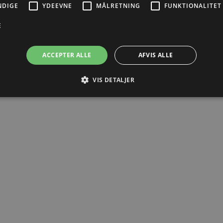
NDIGE
YDEEVNE
MÅLRETNING
FUNKTIONALITET
E
ltningen
ACCEPTER ALLE
AFVIS ALLE
VIS DETALJER