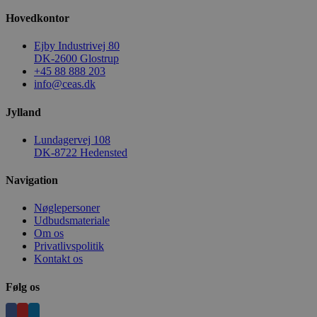
Hovedkontor
Ejby Industrivej 80
DK-2600 Glostrup
+45 88 888 203
info@ceas.dk
Jylland
Lundagervej 108
DK-8722 Hedensted
Navigation
Nøglepersoner
Udbudsmateriale
Om os
Privatlivspolitik
Kontakt os
Følg os