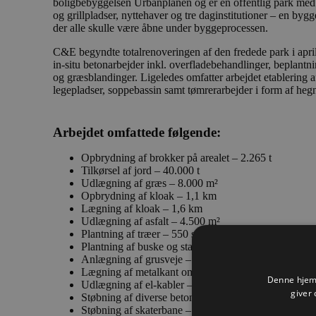
boligbebyggelsen Urbanplanen og er en offentlig park med
og grillpladser, nyttehaver og tre daginstitutioner – en byg
der alle skulle være åbne under byggeprocessen.
C&E begyndte totalrenoveringen af den fredede park i april
in-situ betonarbejder inkl. overfladebehandlinger, beplantn
og græsblandinger. Ligeledes omfatter arbejdet etablering a
legepladser, soppebassin samt tømrerarbejder i form af he
Arbejdet omfattede følgende:
Opbrydning af brokker på arealet – 2.265 t
Tilkørsel af jord – 40.000 t
Udlægning af græs – 8.000 m²
Opbrydning af kloak – 1,1 km
Lægning af kloak – 1,6 km
Udlægning af asfalt – 4.500 m²
Plantning af træer – 550 stk.
Plantning af buske og stauder – 1.600 m²
Anlægning af grusveje – 2.200 m²
Lægning af metalkant omkring plantebede – 600 lb
Denne hjemm
Udlægning af el-kabler – 3 km
giver 
Støbning af diverse betonflader – 4.200 m²
Støbning af skaterbane – 540 m²